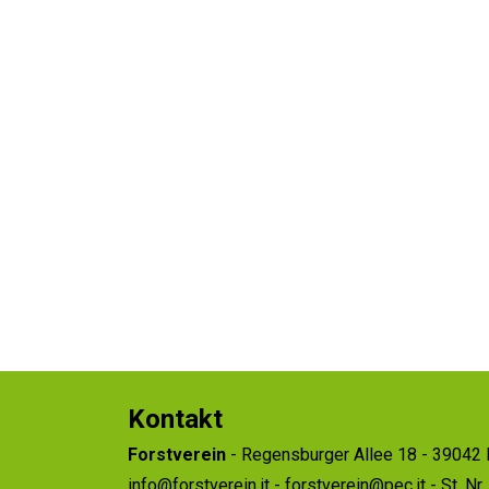
Kontakt
Forstverein
- Regensburger Allee 18 - 39042 
info@forstverein.it
-
forstverein@pec.it
- St. N